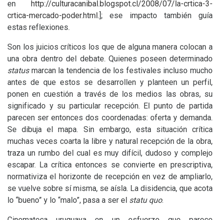
en
http://culturacanibal.blogspot.cl/2008/07/la-crtica-3-
crtica-mercado-poder.html
.]; ese impacto también guía
estas reflexiones.
Son los juicios críticos los que de alguna manera colocan a
una obra dentro del debate. Quienes poseen determinado
status
marcan la tendencia de los festivales incluso mucho
antes de que estos se desarrollen y planteen un perfil,
ponen en cuestión a través de los medios las obras, su
significado y su particular recepción. El punto de partida
parecen ser entonces dos coordenadas: oferta y demanda.
Se dibuja el mapa. Sin embargo, esta situación crítica
muchas veces coarta la libre y natural recepción de la obra,
traza un rumbo del cual es muy difícil, dudoso y complejo
escapar. La crítica entonces se convierte en prescriptiva,
normativiza el horizonte de recepción en vez de ampliarlo,
se vuelve sobre sí misma, se aísla. La disidencia, que acota
lo “bueno” y lo “malo”, pasa a ser el
statu quo
.
Cinemateca uruguaya en un esfuerzo que parece