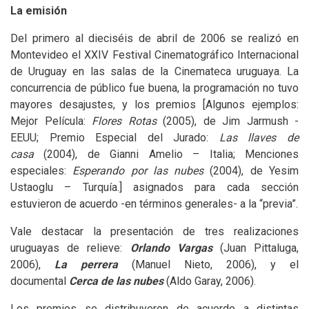
La emisión
Del primero al dieciséis de abril de 2006 se realizó en
Montevideo el
XXIV
Festival Cinematográfico Internacional
de Uruguay en las salas de la Cinemateca uruguaya. La
concurrencia de público fue buena, la programación no tuvo
mayores desajustes, y los premios
[Algunos ejemplos:
Mejor Película:
Flores Rotas
(2005), de Jim Jarmush -
EEUU
; Premio Especial del Jurado:
Las llaves de
casa
(2004), de Gianni Amelio – Italia; Menciones
especiales:
Esperando por las nubes
(2004), de Yesim
Ustaoglu – Turquía.] asignados para cada sección
estuvieron de acuerdo -en términos generales- a la “previa”.
Vale destacar la presentación de tres realizaciones
uruguayas de relieve:
Orlando Vargas
(Juan Pittaluga,
2006),
La perrera
(Manuel Nieto, 2006), y el
documental
Cerca de las nubes
(Aldo Garay, 2006).
Los premios se distribuyeron de acuerdo a distintas