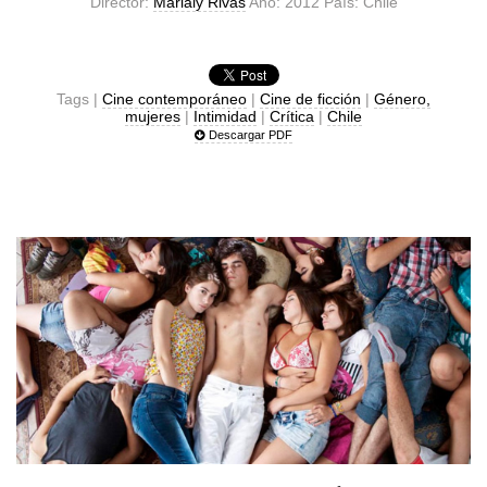
Director:
Marialy Rivas
Año: 2012 País: Chile
Tags |
Cine contemporáneo
|
Cine de ficción
|
Género,
mujeres
|
Intimidad
|
Crítica
|
Chile
Descargar PDF