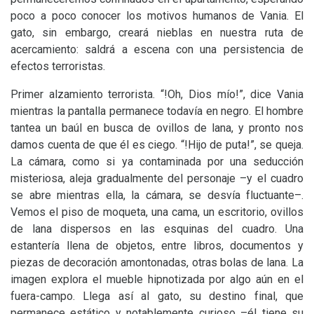
poco a poco conocer los motivos humanos de Vania. El
gato, sin embargo, creará nieblas en nuestra ruta de
acercamiento: saldrá a escena con una persistencia de
efectos terroristas.
Primer alzamiento terrorista. “!Oh, Dios mío!”, dice Vania
mientras la pantalla permanece todavía en negro. El hombre
tantea un baúl en busca de ovillos de lana, y pronto nos
damos cuenta de que él es ciego. “!Hijo de puta!”, se queja.
La cámara, como si ya contaminada por una seducción
misteriosa, aleja gradualmente del personaje –y el cuadro
se abre mientras ella, la cámara, se desvía fluctuante–.
Vemos el piso de moqueta, una cama, un escritorio, ovillos
de lana dispersos en las esquinas del cuadro. Una
estantería llena de objetos, entre libros, documentos y
piezas de decoración amontonadas, otras bolas de lana. La
imagen explora el mueble hipnotizada por algo aún en el
fuera-campo. Llega así al gato, su destino final, que
permanece estático y notablemente curioso –él tiene su