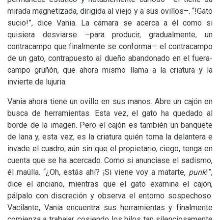
mirada magnetizada, dirigida al viejo y a sus ovillos–. “!Gato
sucio!”, dice Vania. La cámara se acerca a él como si
quisiera desviarse –para producir, gradualmente, un
contracampo que finalmente se conforma–: el contracampo
de un gato, contrapuesto al dueño abandonado en el fuera-
campo gruñón, que ahora mismo llama a la criatura y la
invierte de lujuria.
Vania ahora tiene un ovillo en sus manos. Abre un cajón en
busca de herramientas. Esta vez, el gato ha quedado al
borde de la imagen. Pero el cajón es también un banquete
de lana y, esta vez, es la criatura quién toma la delantera e
invade el cuadro, aún sin que el propietario, ciego, tenga en
cuenta que se ha acercado. Como si anunciase el sadismo,
él maúlla. “¿Oh, estás ahí? ¡Si viene voy a matarte,
punk
!”,
dice el anciano, mientras que el gato examina el cajón,
pálpalo con discreción y observa el entorno sospechoso.
Vacilante, Vania encuentra sus herramientas y finalmente
comienza a trabajar, cosiendo los hilos tan silenciosamente