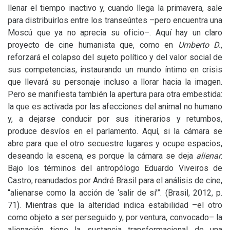
llenar el tiempo inactivo y, cuando llega la primavera, sale
para distribuirlos entre los transeúntes –pero encuentra una
Moscú que ya no aprecia su oficio–. Aquí hay un claro
proyecto de cine humanista que, como en
Umberto D.
,
reforzará el colapso del sujeto político y del valor social de
sus competencias, instaurando un mundo íntimo en crisis
que llevará su personaje incluso a llorar hacia la imagen.
Pero se manifiesta también la apertura para otra embestida:
la que es activada por las afecciones del animal no humano
y, a dejarse conducir por sus itinerarios y retumbos,
produce desvíos en el parlamento. Aquí, si la cámara se
abre para que el otro secuestre lugares y ocupe espacios,
deseando la escena, es porque la cámara se deja
alienar
.
Bajo los términos del antropólogo Eduardo Viveiros de
Castro, reanudados por André Brasil para el análisis de cine,
“alienarse como la acción de ‘salir de sí’”. (Brasil, 2012, p.
71). Mientras que la alteridad indica estabilidad –el otro
como objeto a ser perseguido y, por ventura, convocado– la
alienación tiene la sustancia transformacional de una