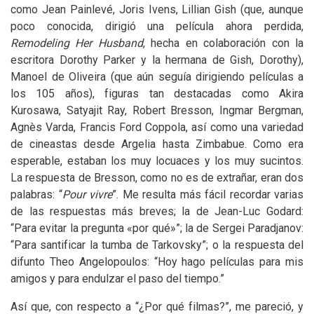
como Jean Painlevé, Joris Ivens, Lillian Gish (que, aunque
poco conocida, dirigió una película ahora perdida,
Remodeling Her Husband
, hecha en colaboración con la
escritora Dorothy Parker y la hermana de Gish, Dorothy),
Manoel de Oliveira (que aún seguía dirigiendo películas a
los 105 años), figuras tan destacadas como Akira
Kurosawa, Satyajit Ray, Robert Bresson, Ingmar Bergman,
Agnès Varda, Francis Ford Coppola, así como una variedad
de cineastas desde Argelia hasta Zimbabue. Como era
esperable, estaban los muy locuaces y los muy sucintos.
La respuesta de Bresson, como no es de extrañar, eran dos
palabras: “
Pour vivre
”. Me resulta más fácil recordar varias
de las respuestas más breves; la de Jean-Luc Godard:
“Para evitar la pregunta «por qué»”; la de Sergei Paradjanov:
“Para santificar la tumba de Tarkovsky”; o la respuesta del
difunto Theo Angelopoulos: “Hoy hago películas para mis
amigos y para endulzar el paso del tiempo.”
Así que, con respecto a “¿Por qué filmas?”, me pareció, y