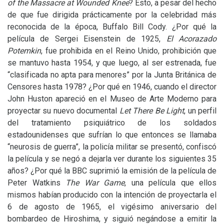
of the Massacre at Wounded Knee
? Esto, a pesar del hecho
de que fue dirigida prácticamente por la celebridad más
reconocida de la época, Buffalo Bill Cody. ¿Por qué la
película de Sergei Eisenstein de 1925,
El Acorazado
Potemkin
, fue prohibida en el Reino Unido, prohibición que
se mantuvo hasta 1954, y que luego, al ser estrenada, fue
“clasificada no apta para menores” por la Junta Británica de
Censores hasta 1978? ¿Por qué en 1946, cuando el director
John Huston apareció en el Museo de Arte Moderno para
proyectar su nuevo documental
Let There Be Light
, un perfil
del tratamiento psiquiátrico de los soldados
estadounidenses que sufrían lo que entonces se llamaba
“neurosis de guerra”, la policía militar se presentó, confiscó
la película y se negó a dejarla ver durante los siguientes 35
años? ¿Por qué la
BBC
suprimió la emisión de la película de
Peter Watkins
The War Game
, una película que ellos
mismos habían producido con la intención de proyectarla el
6 de agosto de 1965, el vigésimo aniversario del
bombardeo de Hiroshima, y siguió negándose a emitir la