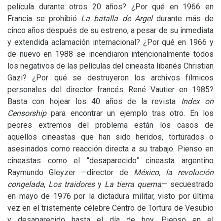
película durante otros 20 años? ¿Por qué en 1966 en
Francia se prohibió
La batalla de Argel
durante más de
cinco años después de su estreno, a pesar de su inmediata
y extendida aclamación internacional? ¿Por qué en 1966 y
de nuevo en 1988 se incendiaron intencionalmente todos
los negativos de las películas del cineasta libanés Christian
Gazi? ¿Por qué se destruyeron los archivos fílmicos
personales del director francés René Vautier en 1985?
Basta con hojear los 40 años de la revista
Index on
Censorship
para encontrar un ejemplo tras otro. En los
peores extremos del problema están los casos de
aquellos cineastas que han sido heridos, torturados o
asesinados como reacción directa a su trabajo. Pienso en
cineastas como el “desaparecido” cineasta argentino
Raymundo Gleyzer —director de
México, la revolución
congelada
,
Los traidores
y
La tierra quema
— secuestrado
en mayo de 1976 por la dictadura militar, visto por última
vez en el tristemente célebre Centro de Tortura de Vesubio
y desaparecido hasta el día de hoy. Pienso en el