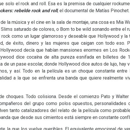
ue solo el rock and roll. Esa es la premisa de cualquier rockum
ckers: rebelde rock and roll
, el documental de Matías Pinochet.
 de la música y el cine en la sala de montaje, una cosa es Mia W
 Slims saturado de colores, o Born to be wild sonando entre el
l rock como un lugar glamoroso y deseable que Hollywood y la 
tad, de éxito, dinero y las mujeres que caigan con todo eso. 
 Hollywood decía que habían mansiones enormes en Los Rock
lywood dice cocaína de alta pureza esnifada en billetes de 
a de un pase escolar, donde Hollywood dice autos de lujo, hay v
os, y así. Todo en la película es un choque constante entre 
ealidad a la que se enfrenta una banda que quiere realmente viv
de choques. Todo colisiona. Desde el comienzo Pato y Walter 
ompañeros del grupo como polos opuestos, personalidades c
ven tanto catalizadores del relato de la película como probab
 banda que desde sus cimientos está siempre en constante confl
te la que los vuelve queribles. El equivalente emocional de ve