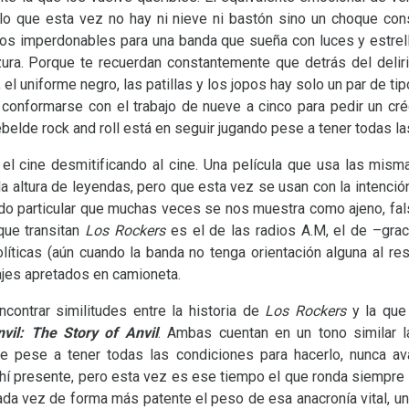
olo que esta vez no hay ni nieve ni bastón sino un choque cons
sos imperdonables para una banda que sueña con luces y estrella
zura. Porque te recuerdan constantemente que detrás del deli
, el uniforme negro, las patillas y los jopos hay solo un par de ti
conformarse con el trabajo de nueve a cinco para pedir un cré
 rebelde rock and roll está en seguir jugando pese a tener todas la
l cine desmitificando al cine. Una película que usa las mism
a altura de leyendas, pero que esta vez se usan con la intención 
o particular que muchas veces se nos muestra como ajeno, falso
que transitan
Los Rockers
es el de las radios A.M, el de –gra
íticas (aún cuando la banda no tenga orientación alguna al re
iajes apretados en camioneta.
ncontrar similitudes entre la historia de
Los Rockers
y la que
nvil: The Story of Anvil
. Ambas cuentan en un tono similar 
e pese a tener todas las condiciones para hacerlo, nunca ava
hí presente, pero esta vez es ese tiempo el que ronda siempre
ada vez de forma más patente el peso de esa anacronía vital, un