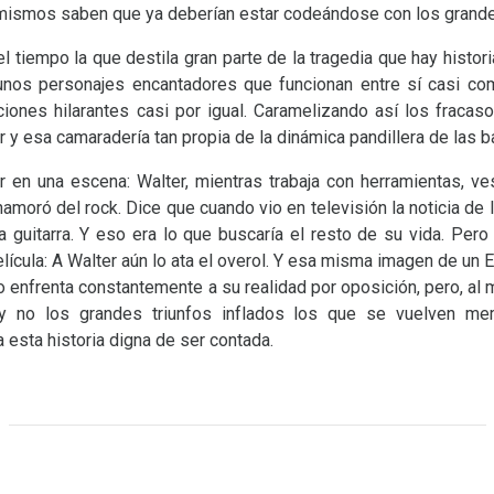
 mismos saben que ya deberían estar codeándose con los grand
l tiempo la que destila gran parte de la tragedia que hay histor
unos personajes encantadores que funcionan entre sí casi com
iones hilarantes casi por igual. Caramelizando así los fracas
iar y esa camaradería tan propia de la dinámica pandillera de las 
 en una escena: Walter, mientras trabaja con herramientas, ves
amoró del rock. Dice que cuando vio en televisión la noticia de 
 la guitarra. Y eso era lo que buscaría el resto de su vida. Pe
película: A Walter aún lo ata el overol. Y esa misma imagen de un 
lo enfrenta constantemente a su realidad por oposición, pero, 
 y no los grandes triunfos inflados los que se vuelven 
 esta historia digna de ser contada.