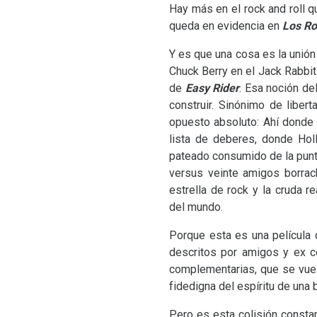
Hay más en el rock and roll q
queda en evidencia en
Los Ro
Y es que una cosa es la unión
Chuck Berry en el Jack Rabbit
de
Easy Rider
. Esa noción de
construir. Sinónimo de liber
opuesto absoluto: Ahí donde
lista de deberes, donde Hol
pateado consumido de la punt
versus veinte amigos borrach
estrella de rock y la cruda r
del mundo.
Porque esta es una película 
descritos por amigos y ex c
complementarias, que se vuel
fidedigna del espíritu de una
Pero es esta colisión constan