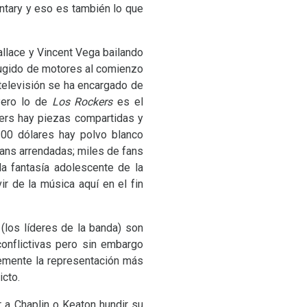
entary y eso es también lo que
allace y Vincent Vega bailando
 rugido de motores al comienzo
televisión se ha encargado de
Pero lo de
Los Rockers
es el
ers hay piezas compartidas y
100 dólares hay polvo blanco
ans arrendadas; miles de fans
la fantasía adolescente de la
ir de la música aquí en el fin
(los líderes de la banda) son
onflictivas pero sin embargo
lemente la representación más
icto.
r a Chaplin o Keaton hundir su