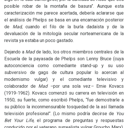
posible robar de la montaña de basura”. Aunque esta
caracterización me parece acertada, debería aclararse que
el análisis de Phelps se basa en una encarnación posterior
de
Mad
, cuando el filo de la burla dadaísta y de la
devaluación de la mitología secular norteamericana de la
revista ya estaba un poco gastado.
Dejando a
Mad
de lado, los otros miembros centrales de la
Escuela de la payasada de Phelps son Lenny Bruce (cuya
autoconciencia como comediante stand-up y su uso
subversivo de gags de cultura popular lo acercan al
modernismo vulgar) y el comediante televisivo y
colaborador de
Mad –
por una sola vez
–
Ernie Kovacs
(1919-1962). Kovacs comenzó su carrera en televisión en
1950; su fuerte, como escribió Phelps, “fue demostrarle a
su público la inconmensurable tosquedad de la así llamada
televisión profesional”. (Lo mismo podría decirse de
You
Bet Your Life
, el programa de preguntas y respuestas
conducido por el veterano surrealista vulgar Groucho Marx).