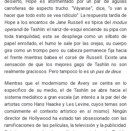
desierto, Hope es atormentado por un par de águilas
carroñeras de aspecto trucho. “Váyanse”, dice, “o van a
hacer que todo esto se vea ridículo”. La respuesta tardía de
Hope a los encantos de Jane Russell es típica del
modus
operandi
de Tashlin: el nariz-de-esquí enciende su pipa con
toda tranquilidad, esta se despliega como un silbato de
papel enrollado, el humo le sale por las orejas, su cuerpo
gira como un trompo pero su cabeza permanece fija hacia
el frente mientras babea el corsé de Russell. Existe una
sensación de que los mejores gags de Tashlin no son
realmente graciosos. Pero tampoco lo es un
pas de deux
.
Mientras que el modernismo de Avery se centra en lo
específico de su medio, el de Tashlin se abre hacia el
sistema mediático a gran escala (un interés a la par del de
artistas como Hans Haacke y Les Levine, cuyos temas son
comúnmente el contexto artístico en sí mismo). Ningún
director de Hollywood ha estado tan obsesionado con las
ramificaciones de las películas, la televisión y la publicidad.