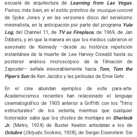
escuela de arquitectura de
Learning from Las Vegas
.
Pienso, más bien, en el estilo primitivo de
musique concret
de Spike Jones y en las versiones disco del serialismo
minimalista, en la anticipación por parte del programa
Yule
Log
, del Channel 11, de
TV
as Fireplace
, de 1969, de Jan
Dibbets, y en que la manera en que los medios cubrieron el
asesinato de Kennedy –desde su histórica repetición
instantánea de la muerte de Lee Harvey Oswald hasta su
posterior análisis microscópico de la filmación de
Zapruder– señala inexorablemente hacia
Tom, Tom the
Piper’s Son
de Ken Jacobs y las películas de Ernie Gehr.
En el cine abundan ejemplos de este para-arte.
Academicismos recientes han relacionado el lenguaje
cinematográfico de 1905 anterior a Griffith con los “films
estructurales” de los setenta, mientras que cualquier
historiador sabe que los chistes de montajes en
Sherlock
Jr.
(Metro, 1924) de Buster Keaton antedatan a los de
Octubre
(
Oktyabr
, Sovkino, 1928), de Sergei Eisenstein. Sin