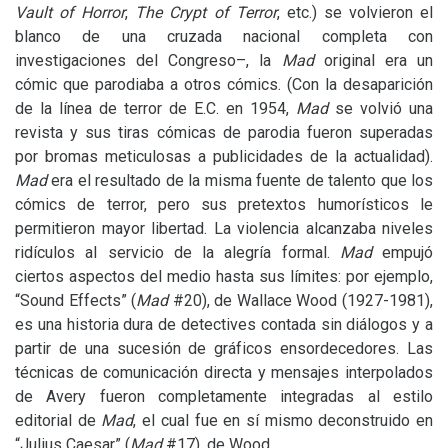
Vault of Horror
,
The Crypt of Terror
, etc.) se volvieron el
blanco de una cruzada nacional completa con
investigaciones del Congreso–, la
Mad
original era un
cómic que parodiaba a otros cómics. (Con la desaparición
de la línea de terror de
E.C.
en 1954,
Mad
se volvió una
revista y sus tiras cómicas de parodia fueron superadas
por bromas meticulosas a publicidades de la actualidad).
Mad
era el resultado de la misma fuente de talento que los
cómics de terror, pero sus pretextos humorísticos le
permitieron mayor libertad. La violencia alcanzaba niveles
ridículos al servicio de la alegría formal.
Mad
empujó
ciertos aspectos del medio hasta sus límites: por ejemplo,
“Sound Effects” (
Mad
#20), de Wallace Wood (1927-1981),
es una historia dura de detectives contada sin diálogos y a
partir de una sucesión de gráficos ensordecedores. Las
técnicas de comunicación directa y mensajes interpolados
de Avery fueron completamente integradas al estilo
editorial de
Mad
, el cual fue en sí mismo deconstruido en
“Julius Caesar” (
Mad
#17), de Wood.