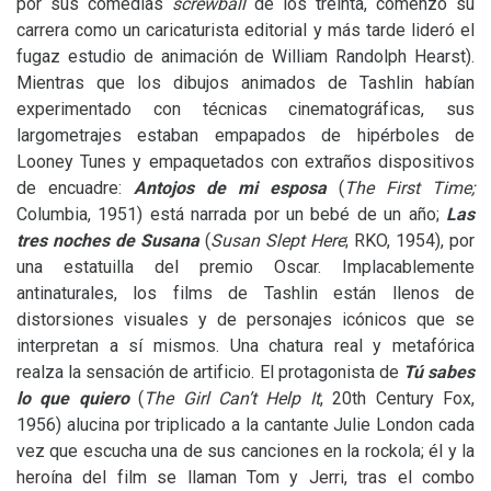
por sus comedias
screwball
de los treinta, comenzó su
carrera como un caricaturista editorial y más tarde lideró el
fugaz estudio de animación de William Randolph Hearst).
Mientras que los dibujos animados de Tashlin habían
experimentado con técnicas cinematográficas, sus
largometrajes estaban empapados de hipérboles de
Looney Tunes y empaquetados con extraños dispositivos
de encuadre:
Antojos de mi esposa
(
The First Time;
Columbia, 1951) está narrada por un bebé de un año;
Las
tres noches de Susana
(
Susan Slept Here
;
RKO
, 1954), por
una estatuilla del premio Oscar. Implacablemente
antinaturales, los films de Tashlin están llenos de
distorsiones visuales y de personajes icónicos que se
interpretan a sí mismos. Una chatura real y metafórica
realza la sensación de artificio. El protagonista de
Tú sabes
lo que quiero
(
The Girl Can’t Help It
, 20th Century Fox,
1956) alucina por triplicado a la cantante Julie London cada
vez que escucha una de sus canciones en la rockola; él y la
heroína del film se llaman Tom y Jerri, tras el combo