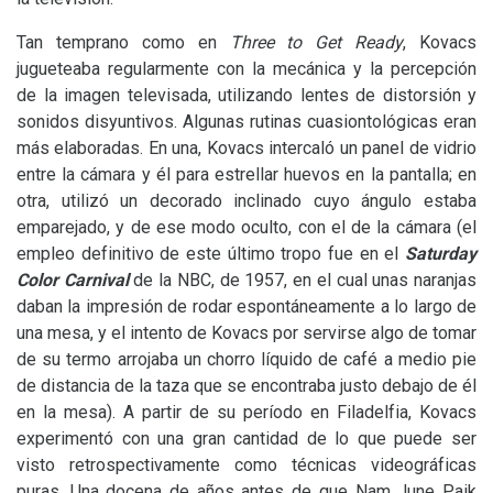
Tan temprano como en
Three to Get Ready
, Kovacs
jugueteaba regularmente con la mecánica y la percepción
de la imagen televisada, utilizando lentes de distorsión y
sonidos disyuntivos. Algunas rutinas cuasiontológicas eran
más elaboradas. En una, Kovacs intercaló un panel de vidrio
entre la cámara y él para estrellar huevos en la pantalla; en
otra, utilizó un decorado inclinado cuyo ángulo estaba
emparejado, y de ese modo oculto, con el de la cámara (el
empleo definitivo de este último tropo fue en el
Saturday
Color Carnival
de la
NBC
, de 1957, en el cual unas naranjas
daban la impresión de rodar espontáneamente a lo largo de
una mesa, y el intento de Kovacs por servirse algo de tomar
de su termo arrojaba un chorro líquido de café a medio pie
de distancia de la taza que se encontraba justo debajo de él
en la mesa). A partir de su período en Filadelfia, Kovacs
experimentó con una gran cantidad de lo que puede ser
visto retrospectivamente como técnicas videográficas
puras. Una docena de años antes de que Nam June Paik