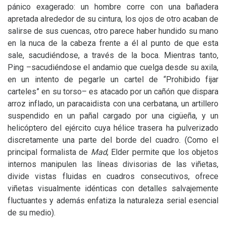
pánico exagerado: un hombre corre con una bañadera
apretada alrededor de su cintura, los ojos de otro acaban de
salirse de sus cuencas, otro parece haber hundido su mano
en la nuca de la cabeza frente a él al punto de que esta
sale, sacudiéndose, a través de la boca. Mientras tanto,
Ping –sacudiéndose el andamio que cuelga desde su axila,
en un intento de pegarle un cartel de “Prohibido fijar
carteles” en su torso– es atacado por un cañón que dispara
arroz inflado, un paracaidista con una cerbatana, un artillero
suspendido en un pañal cargado por una cigüeña, y un
helicóptero del ejército cuya hélice trasera ha pulverizado
discretamente una parte del borde del cuadro. (Como el
principal formalista de
Mad
, Elder permite que los objetos
internos manipulen las líneas divisorias de las viñetas,
divide vistas fluidas en cuadros consecutivos, ofrece
viñetas visualmente idénticas con detalles salvajemente
fluctuantes y además enfatiza la naturaleza serial esencial
de su medio).