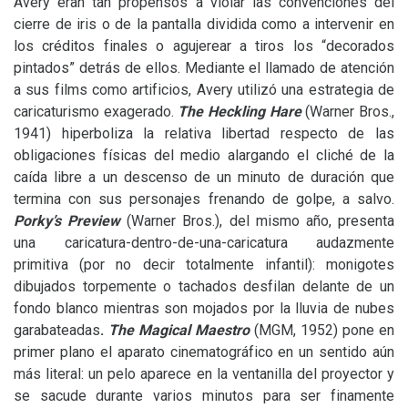
Avery eran tan propensos a violar las convenciones del
cierre de iris o de la pantalla dividida como a intervenir en
los créditos finales o agujerear a tiros los “decorados
pintados” detrás de ellos. Mediante el llamado de atención
a sus films como artificios, Avery utilizó una estrategia de
caricaturismo exagerado.
The Heckling Hare
(Warner Bros.,
1941) hiperboliza la relativa libertad respecto de las
obligaciones físicas del medio alargando el cliché de la
caída libre a un descenso de un minuto de duración que
termina con sus personajes frenando de golpe, a salvo.
Porky’s
Preview
(Warner Bros.), del mismo año, presenta
una caricatura-dentro-de-una-caricatura audazmente
primitiva (por no decir totalmente infantil): monigotes
dibujados torpemente o tachados desfilan delante de un
fondo blanco mientras son mojados por la lluvia de nubes
garabateadas
.
The Magical Maestro
(
MGM
, 1952) pone en
primer plano el aparato cinematográfico en un sentido aún
más literal: un pelo aparece en la ventanilla del proyector y
se sacude durante varios minutos para ser finamente