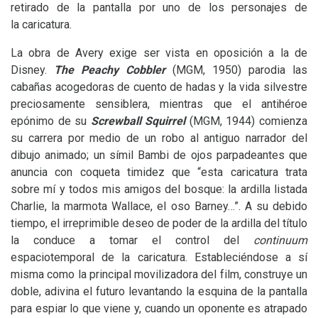
retirado de la pantalla por uno de los personajes de
la caricatura.
La obra de Avery exige ser vista en oposición a la de
Disney.
The Peachy Cobbler
(
MGM
, 1950) parodia las
cabañas acogedoras de cuento de hadas y la vida silvestre
preciosamente sensiblera, mientras que el antihéroe
epónimo de su
Screwball Squirrel
(
MGM
, 1944) comienza
su carrera por medio de un robo al antiguo narrador del
dibujo animado; un símil Bambi de ojos parpadeantes que
anuncia con coqueta timidez que “esta caricatura trata
sobre mí y todos mis amigos del bosque: la ardilla listada
Charlie, la marmota Wallace, el oso Barney…”. A su debido
tiempo, el irreprimible deseo de poder de la ardilla del título
la conduce a tomar el control del
continuum
espaciotemporal de la caricatura. Estableciéndose a sí
misma como la principal movilizadora del film, construye un
doble, adivina el futuro levantando la esquina de la pantalla
para espiar lo que viene y, cuando un oponente es atrapado