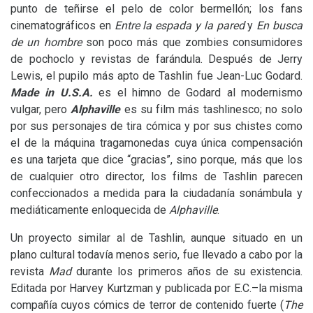
punto de teñirse el pelo de color bermellón; los fans
cinematográficos en
Entre la espada y la pared
y
En busca
de un hombre
son poco más que zombies consumidores
de pochoclo y revistas de farándula. Después de Jerry
Lewis, el pupilo más apto de Tashlin fue Jean-Luc Godard.
Made in
U.S.A.
es el himno de Godard al modernismo
vulgar, pero
Alphaville
es su film más tashlinesco; no solo
por sus personajes de tira cómica y por sus chistes como
el de la máquina tragamonedas cuya única compensación
es una tarjeta que dice “gracias”, sino porque, más que los
de cualquier otro director, los films de Tashlin parecen
confeccionados a medida para la ciudadanía sonámbula y
mediáticamente enloquecida de
Alphaville
.
Un proyecto similar al de Tashlin, aunque situado en un
plano cultural todavía menos serio, fue llevado a cabo por la
revista
Mad
durante los primeros años de su existencia.
Editada por Harvey Kurtzman y publicada por
E.C.
–la misma
compañía cuyos cómics de terror de contenido fuerte (
The