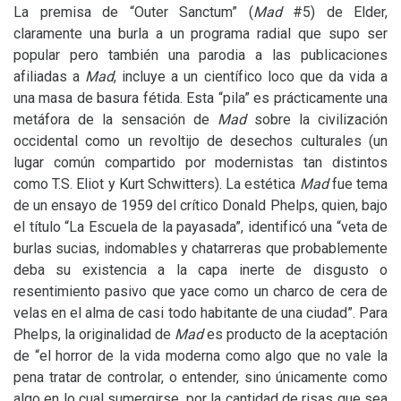
La premisa de “Outer Sanctum” (
Mad
#5) de Elder,
claramente una burla a un programa radial que supo ser
popular pero también una parodia a las publicaciones
afiliadas a
Mad
, incluye a un científico loco que da vida a
una masa de basura fétida. Esta “pila” es prácticamente una
metáfora de la sensación de
Mad
sobre la civilización
occidental como un revoltijo de desechos culturales (un
lugar común compartido por modernistas tan distintos
como
T.S.
Eliot y Kurt Schwitters). La estética
Mad
fue tema
de un ensayo de 1959 del crítico Donald Phelps, quien, bajo
el título “La Escuela de la payasada”, identificó una “veta de
burlas sucias, indomables y chatarreras que probablemente
deba su existencia a la capa inerte de disgusto o
resentimiento pasivo que yace como un charco de cera de
velas en el alma de casi todo habitante de una ciudad”. Para
Phelps, la originalidad de
Mad
es producto de la aceptación
de “el horror de la vida moderna como algo que no vale la
pena tratar de controlar, o entender, sino únicamente como
algo en lo cual sumergirse, por la cantidad de risas que sea