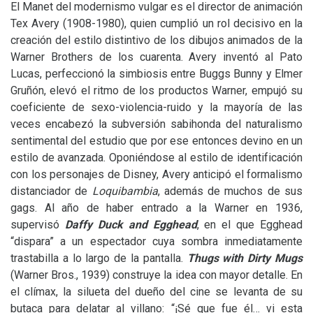
El Manet del modernismo vulgar es el director de animación
Tex Avery (1908-1980), quien cumplió un rol decisivo en la
creación del estilo distintivo de los dibujos animados de la
Warner Brothers de los cuarenta. Avery inventó al Pato
Lucas, perfeccionó la simbiosis entre Buggs Bunny y Elmer
Gruñón, elevó el ritmo de los productos Warner, empujó su
coeficiente de sexo-violencia-ruido y la mayoría de las
veces encabezó la subversión sabihonda del naturalismo
sentimental del estudio que por ese entonces devino en un
estilo de avanzada. Oponiéndose al estilo de identificación
con los personajes de Disney, Avery anticipó el formalismo
distanciador de
Loquibambia
, además de muchos de sus
gags. Al año de haber entrado a la Warner en 1936,
supervisó
Daffy Duck and Egghead
, en el que Egghead
“dispara” a un espectador cuya sombra inmediatamente
trastabilla a lo largo de la pantalla.
Thugs with Dirty Mugs
(Warner Bros., 1939) construye la idea con mayor detalle. En
el clímax, la silueta del dueño del cine se levanta de su
butaca para delatar al villano: “¡Sé que fue él… vi esta