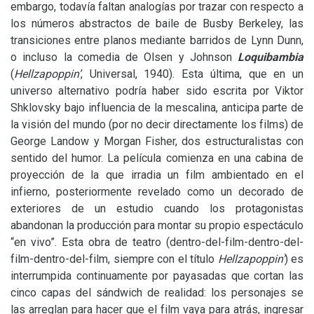
embargo, todavía faltan analogías por trazar con respecto a
los números abstractos de baile de Busby Berkeley, las
transiciones entre planos mediante barridos de Lynn Dunn,
o incluso la comedia de Olsen y Johnson
Loquibambia
(
Hellzapoppin’
, Universal, 1940). Esta última, que en un
universo alternativo podría haber sido escrita por Viktor
Shklovsky bajo influencia de la mescalina, anticipa parte de
la visión del mundo (por no decir directamente los films) de
George Landow y Morgan Fisher, dos estructuralistas con
sentido del humor. La película comienza en una cabina de
proyección de la que irradia un film ambientado en el
infierno, posteriormente revelado como un decorado de
exteriores de un estudio cuando los protagonistas
abandonan la producción para montar su propio espectáculo
“en vivo”. Esta obra de teatro (dentro-del-film-dentro-del-
film-dentro-del-film, siempre con el título
Hellzapoppin’
) es
interrumpida continuamente por payasadas que cortan las
cinco capas del sándwich de realidad: los personajes se
las arreglan para hacer que el film vaya para atrás, ingresar