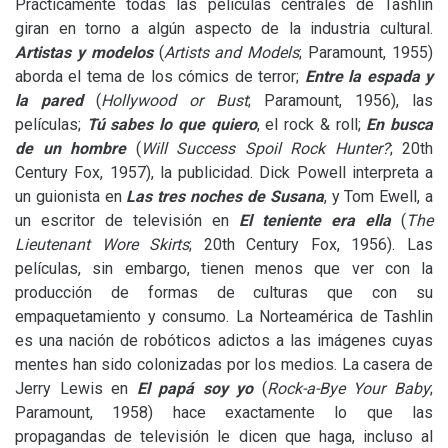
Prácticamente todas las películas centrales de Tashlin
giran en torno a algún aspecto de la industria cultural.
Artistas y modelos
(
Artists and Models
; Paramount, 1955)
aborda el tema de los cómics de terror;
Entre la espada y
la pared
(
Hollywood or Bust
; Paramount, 1956), las
películas;
Tú sabes lo que quiero
, el rock
&
roll;
En busca
de un hombre
(
Will Success Spoil Rock Hunter?
; 20th
Century Fox, 1957), la publicidad. Dick Powell interpreta a
un guionista en
Las tres noches de Susana
, y Tom Ewell, a
un escritor de televisión en
El teniente era ella
(
The
Lieutenant Wore Skirts
; 20th Century Fox, 1956). Las
películas, sin embargo, tienen menos que ver con la
producción de formas de culturas que con su
empaquetamiento y consumo. La Norteamérica de Tashlin
es una nación de robóticos adictos a las imágenes cuyas
mentes han sido colonizadas por los medios. La casera de
Jerry Lewis en
El papá soy yo
(
Rock-a-Bye Your Baby
;
Paramount, 1958) hace exactamente lo que las
propagandas de televisión le dicen que haga, incluso al