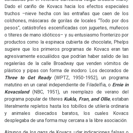
Dado el cariño de Kovacs hacia los efectos especiales
truchos –nieve hecha con las entrañas que caen de los
colchones, máscaras de gorilas de locales “Todo por dos
pesos”, catástrofes escenificadas con juguetes, muñecos
o títeres de mano idióticos– y su entusiasmo fronterizo por
productos como la espinaca cubierta de chocolate, Phelps
sugiere que los primeros programas de Kovacs eran tan
agresivamente escuálidos que podrían haber salido de las
regalerías de la calle Broadway que venden vómitos de
plástico y pipas con forma de inodoro. Los decorados de
Three to Get Ready
(
WPTZ
, 1950-1952), un programa
matutino en un canal independiente de Filadelfia, o
Ernie in
Kovacsland
(
NBC
, 1951), un reemplazo de verano del
programa popular de títeres
Kukla, Fran, and Ollie
, estaban
literalmente repletos hasta los tobillos de utilería ordinaria
y animales disecados baratos, los cuales Kovacs
desplegaba de una forma muy cercana a la libre asociación.
Algunos de los gags de Kovacs –dar indicaciones falsas o