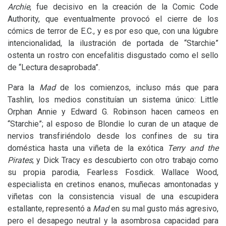
Archie
, fue decisivo en la creación de la Comic Code
Authority, que eventualmente provocó el cierre de los
cómics de terror de E.C., y es por eso que, con una lúgubre
intencionalidad, la ilustración de portada de “Starchie”
ostenta un rostro con encefalitis disgustado como el sello
de “Lectura desaprobada”.
Para la
Mad
de los comienzos, incluso más que para
Tashlin, los medios constituían un sistema único: Little
Orphan Annie y Edward G. Robinson hacen cameos en
“Starchie”; al esposo de Blondie lo curan de un ataque de
nervios transfiriéndolo desde los confines de su tira
doméstica hasta una viñeta de la exótica
Terry and the
Pirates
; y Dick Tracy es descubierto con otro trabajo como
su propia parodia, Fearless Fosdick. Wallace Wood,
especialista en cretinos enanos, muñecas amontonadas y
viñetas con la consistencia visual de una escupidera
estallante, representó a
Mad
en su mal gusto más agresivo,
pero el desapego neutral y la asombrosa capacidad para