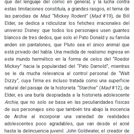
que del lenguaje del cómic en general; y la lucha contra
estas limitaciones constituía, a grandes rasgos, el tema de
las parodias de
Mad
. “Mickey Rodent” (
Mad
#19), de Bill
Elder, se dedica a ridiculizar los fetiches irracionales del
universo Disney: que todos los personajes usen guantes
blancos de tres dedos, que solo el Pato Donald y su familia
anden sin pantalones, que Pluto sea el único animal que
está privado del habla. Una medida de realismo ingresa en
este mundo hermético en la forma de celos del “Roedor
Mickey” hacia la popularidad del “Pato Darnold”, mientras
se le da mucha relevancia al control personal de “Walt
Dizzy”, cuya firma es incluso tratada como una superficie
natural del paisaje de la historieta. “Starchie” (
Mad
#12), de
Elder, es una burla despiadada a la historieta adolescente
Archie
, que no solo se basa en las peculiaridades físicas
de sus personajes sino que también tira abajo la inocencia
de Archie al incorporar una variedad de realidades
adolescentes poco agradables, que van desde el acné
hasta la delincuencia juvenil. John Goldwater, el creador de