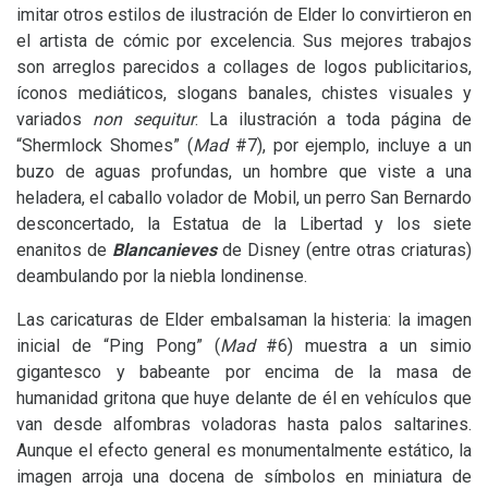
imitar otros estilos de ilustración de Elder lo convirtieron en
el artista de cómic por excelencia. Sus mejores trabajos
son arreglos parecidos a collages de logos publicitarios,
íconos mediáticos, slogans banales, chistes visuales y
variados
non sequitur
. La ilustración a toda página de
“Shermlock Shomes” (
Mad
#7), por ejemplo, incluye a un
buzo de aguas profundas, un hombre que viste a una
heladera, el caballo volador de Mobil, un perro San Bernardo
desconcertado, la Estatua de la Libertad y los siete
enanitos de
Blancanieves
de Disney (entre otras criaturas)
deambulando por la niebla londinense.
Las caricaturas de Elder embalsaman la histeria: la imagen
inicial de “Ping Pong” (
Mad
#6) muestra a un simio
gigantesco y babeante por encima de la masa de
humanidad gritona que huye delante de él en vehículos que
van desde alfombras voladoras hasta palos saltarines.
Aunque el efecto general es monumentalmente estático, la
imagen arroja una docena de símbolos en miniatura de