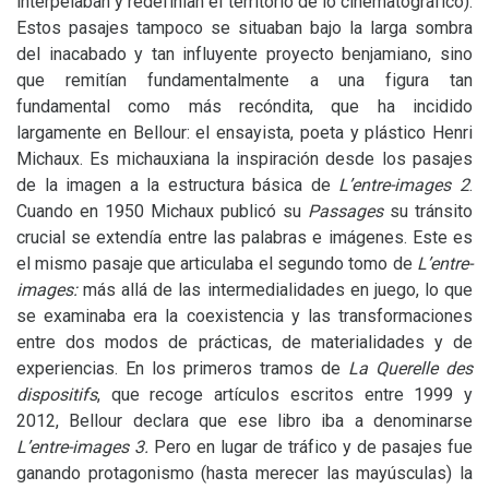
interpelaban y redefinían el territorio de lo cinematográfico).
Estos pasajes tampoco se situaban bajo la larga sombra
del inacabado y tan influyente proyecto benjamiano, sino
que remitían fundamentalmente a una figura tan
fundamental como más recóndita, que ha incidido
largamente en Bellour: el ensayista, poeta y plástico Henri
Michaux. Es michauxiana la inspiración desde los pasajes
de la imagen a la estructura básica de
L’entre-images 2
.
Cuando en 1950 Michaux publicó su
Passages
su tránsito
crucial se extendía entre las palabras e imágenes. Este es
el mismo pasaje que articulaba el segundo tomo de
L’entre-
images:
más allá de las intermedialidades en juego, lo que
se examinaba era la coexistencia y las transformaciones
entre dos modos de prácticas, de materialidades y de
experiencias. En los primeros tramos de
La Querelle des
dispositifs
, que recoge artículos escritos entre 1999 y
2012, Bellour declara que ese libro iba a denominarse
L’entre-images 3.
Pero en lugar de tráfico y de pasajes fue
ganando protagonismo (hasta merecer las mayúsculas) la