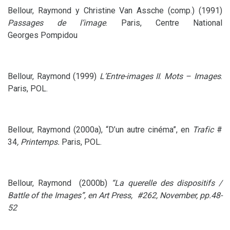
Bellour, Raymond y Christine Van Assche (comp.) (1991)
Passages de l’image
. Paris, Centre National
Georges Pompidou
Bellour, Raymond (1999)
L’Entre-images
II
.
Mots – Images
.
Paris,
POL
.
Bellour, Raymond (2000a), “D’un autre cinéma”, en
Trafic
#
34
, Printemps.
Paris,
POL
.
Bellour, Raymond (2000b)
“La querelle des dispositifs /
Battle of the Images”, en
Art Press,
#262, November, pp.48-
52