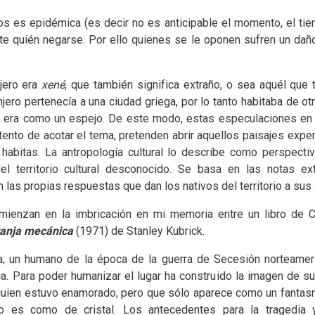
os es epidémica (es decir no es anticipable el momento, el tiem
e quién negarse. Por ello quienes se le oponen sufren un daño
njero era
xené
, que también significa extraño, o sea aquél que 
anjero pertenecía a una ciudad griega, por lo tanto habitaba de 
ro era como un espejo. De este modo, estas especulaciones en to
ntento de acotar el tema, pretenden abrir aquellos paisajes exp
 habitas. La antropología cultural lo describe como perspectiv
el territorio cultural desconocido. Se basa en las notas ex
 las propias respuestas que dan los nativos del territorio a su
omienzan en la imbricación en mi memoria entre un libro de C
ranja mecánica
(1971) de Stanley Kubrick.
sta, un humano de la época de la guerra de Secesión norteamer
ica. Para poder humanizar el lugar ha construido la imagen de s
quien estuvo enamorado, pero que sólo aparece como un fantasma
to es como de cristal. Los antecedentes para la tragedia 