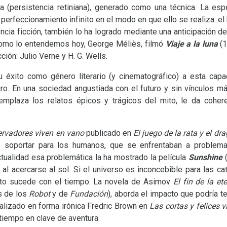
ta (persistencia retiniana), generado como una técnica. La espe
 perfeccionamiento infinito en el modo en que ello se realiza: e
iencia ficción, también lo ha logrado mediante una anticipación d
como lo entendemos hoy, George Méliès, filmó
Viaje a la luna
(1
cción: Julio Verne y
H. G.
Wells.
u éxito como género literario (y cinematográfico) a esta cap
uturo. En una sociedad angustiada con el futuro y sin vínculos 
eemplaza los relatos épicos y trágicos del mito, le da coher
rvadores viven en vano
publicado en
El juego de la rata y el dr
e soportar para los humanos, que se enfrentaban a problema
actualidad esa problemática la ha mostrado la película
Sunshine
(
 al acercarse al sol. Si el universo es inconcebible para las c
anto sucede con el tiempo. La novela de Asimov
El fin de la et
s de los
Robot
y de
Fundación
), aborda el impacto que podría t
alizado en forma irónica Fredric Brown en
Las cortas y felices 
 tiempo en clave de aventura.