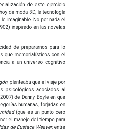
cialización de este ejercicio
l hoy de moda 3D, la tecnología
e lo imaginable. No por nada el
902) inspirado en las novelas
acidad de prepararnos para lo
más que memorialísticos con el
encia a un universo cognitivo
agón
, planteaba que el viaje por
s psicológicos asociados al
2007) de Danny Boyle en que
ategorías humanas, forjadas en
ernidad
(que es un punto cero
ener el manejo del tiempo para
vidas de Eustace Weaver
, entre