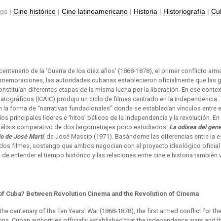
gs |
Cine histórico
|
Cine latinoamericano
|
Historia
|
Historiografía
|
Cu
centenario de la ‘Guerra de los diez años’ (1868-1878), el primer conflicto ar
conmemoraciones, las autoridades cubanas establecieron oficialmente que las
nstituían diferentes etapas de la misma lucha por la liberación. En ese context
matográficos (ICAIC) produjo un ciclo de filmes centrado en la independencia
 la forma de “narrativas fundacionales” donde se establecían vínculos entre e
los principales líderes e ‘hitos’ bélicos de la independencia y la revolución. En
 análisis comparativo de dos largometrajes poco estudiados:
La odisea del gene
io de José Martí
, de José Massip (1971). Basándome las diferencias entre la est
dos filmes, sostengo que ambos negocian con el proyecto ideológico oficia
 de entender el tiempo histórico y las relaciones entre cine e historia también
 of Cuba? Between Revolution Cinema and the Revolution of Cinema
the centenary of the Ten Years’ War (1868-1878), the first armed conflict for t
s, Cuban authorities officially established that the independence wars and 