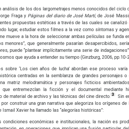
 análisis de los dos largometrajes menos conocidos del ciclo d
orge Fraga y
Páginas del diario de José Martí,
de José Massip
ferentes propuestas estéticas a través de las cuales se canaliz
gundo lugar, estudiar estos filmes a la vez como síntomas y age
 me mueve a la hora de seleccionar ambas películas se funda en
os menores”, que generalmente pasarían desapercibidos, serí
res, puede “plantear implícitamente una serie de indagaciones”
osmos que ayuda a entender su tiempo (Ginzburg, 2006, pp.10-2
es sobre ‘Los cien años de lucha’ abordan ese proceso varía s
histórica centradas en la semblanza de grandes personajes o d
n una matriz melodramática y personajes ficticios ambientad
s que entremezclan la ficción y el documental mediante hi
3
so de material de archivo y las técnicas del cine directo.
Sin em
 por construir una gran narrativa que alegoriza los orígenes de l
 Ismail Xavier ha llamado las “alegorías históricas”:
 condiciones económicas e institucionales, la nación es produ
ntación, en operaciones que implican una fusión particular de