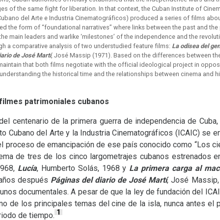
es of the same fight for liberation. In that context, the Cuban Institute of Cin
o Cubano del Arte e Industria Cinematográficos) produced a series of films abo
ed the form of “foundational narratives” where links between the past and the
e main leaders and warlike ‘milestones’ of the independence and the revolution. 
gh a comparative analysis of two understudied feature films:
La odisea del ge
iario de José Martí
, José Massip (1971). Based on the differences between the 
maintain that both films negotiate with the official ideological project in opp
 understanding the historical time and the relationships between cinema and hi
 filmes patrimoniales cubanos
 del centenario de la primera guerra de independencia de Cuba, 
to Cubano del Arte y la Industria Cinematográficos (
ICAIC
) se e
e el proceso de emancipación de ese país conocido como “Los cie
tema de tres de los cinco largometrajes cubanos estrenados 
1968,
Lucía
, Humberto Solás, 1968 y
La primera carga al mac
s años después
Páginas del diario de José Martí
, José Massip,
unos documentales. A pesar de que la ley de fundación del
ICA
uno de los principales temas del cine de la isla, nunca antes e
1
riodo de tiempo.