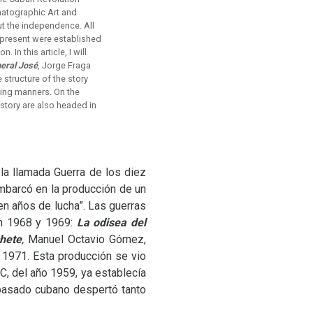
ematographic Art and
ut the independence. All
 present were established
In this article, I will
neral José
, Jorge Fraga
structure of the story
osing manners. On the
story are also headed in
la llamada Guerra de los diez
mbarcó en la producción de un
n años de lucha”. Las guerras
en 1968 y 1969:
La odisea
del
hete
,
Manuel Octavio Gómez,
 1971. Esta producción se vio
IC
, del año 1959, ya establecía
l pasado cubano despertó tanto