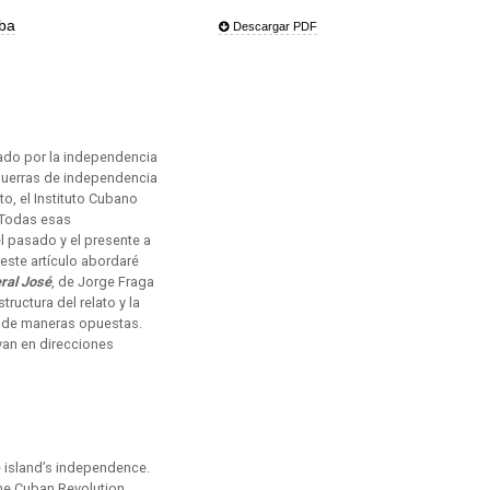
ba
Descargar PDF
mado por la independencia
 guerras de independencia
o, el Instituto Cubano
. Todas esas
l pasado y el presente a
 este artículo abordaré
ral José
, de Jorge Fraga
ructura del relato y la
l de maneras opuestas.
 van en direcciones
he island’s independence.
the Cuban Revolution