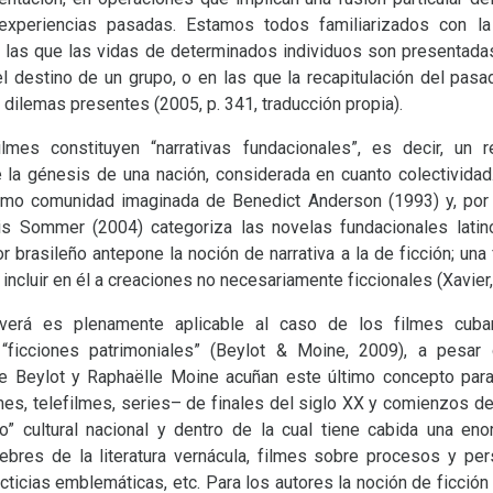
experiencias pasadas. Estamos todos familiarizados con la 
n las que las vidas de determinados individuos son presentad
 destino de un grupo, o en las que la recapitulación del pa
dilemas presentes (2005, p. 341, traducción propia).
lmes constituyen “narrativas fundacionales”, es decir, un
 la génesis de una nación, considerada en cuanto colectividad. 
omo comunidad imaginada de Benedict Anderson (1993) y, por o
ris Sommer (2004) categoriza las novelas fundacionales lati
r brasileño antepone la noción de narrativa a la de ficción; una
 incluir en él a creaciones no necesariamente ficcionales (Xavier
erá es plenamente aplicable al caso de los filmes cuba
ficciones patrimoniales” (Beylot
&
Moine, 2009), a pesar
e Beylot y Raphaëlle Moine acuñan este último concepto para
es, telefilmes, series– de finales del siglo
XX
y comienzos d
io” cultural nacional y dentro de la cual tiene cabida una en
bres de la literatura vernácula, filmes sobre procesos y per
cticias emblemáticas, etc. Para los autores la noción de ficción 