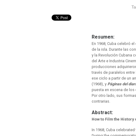
Ta
Resumen:
En 1968, Cuba celebró el 
de la isla. Durante las 
y la Revolución Cubana co
del Arte e Industria Cine
producciones adquirieron
través de paralelos entre 
ese ciclo a partir de un
(1968), y
Páginas del diar
puesta en escena de los 
Por otro lado, sus formas
contrarias.
Abstract:
How to Film the History
In 1968, Cuba celebrated 
During the commemoration