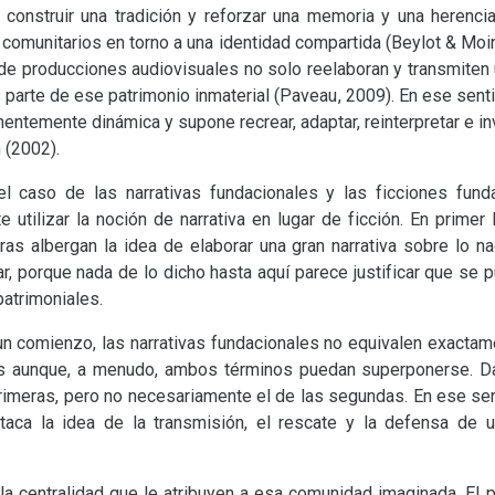
onstruir una tradición y reforzar una memoria y una herencia
os comunitarios en torno a una identidad compartida (Beylot
&
Moin
de producciones audiovisuales no solo reelaboran y transmiten 
parte de ese patrimonio inmaterial (Paveau, 2009). En ese sentid
ntemente dinámica y supone recrear, adaptar, reinterpretar e inve
 (2002).
el caso de las narrativas fundacionales y las ficciones fund
utilizar la noción de narrativa en lugar de ficción. En primer
as albergan la idea de elaborar una gran narrativa sobre lo na
ar, porque nada de lo dicho hasta aquí parece justificar que se 
atrimoniales.
n comienzo, las narrativas fundacionales no equivalen exactame
es aunque, a menudo, ambos términos puedan superponerse. Da
 primeras, pero no necesariamente el de las segundas. En ese se
taca la idea de la transmisión, el rescate y la defensa de u
 centralidad que le atribuyen a esa comunidad imaginada. El pú