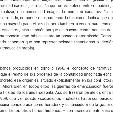
unidad nacional, la relación que se establece entre el público, 
 actualizar, esa comunidad imaginada, como si cada sesión, 
 otro lado, no puede escapársenos la función didáctica que e
su mayoría para reforzarla, pero también, a veces, para tensiona
 escolares, sino también porque en muchos casos son una de l
 su conocimiento básico sobre un pasado determinado: Como d
uando sabemos que son representaciones fantasiosas o ideoló
 traducción propia).
banos producidos en torno a 1968, el concepto de narrativa f
 que el relato de los orígenes de la comunidad imaginada echa m
oncreto, ese origen es situado explícitamente en los conflicto
a. Ahora bien, en todos ellos las guerras de emancipación fuero
de finales de los años sesenta. Así, se trazaron paralelos entre
1959, que van desde asociaciones implícitas hasta comparacio
cubana considerada como heredera y continuadora de la gesta de 
omo tantos otros filmes históricos– son esencialmente anacró