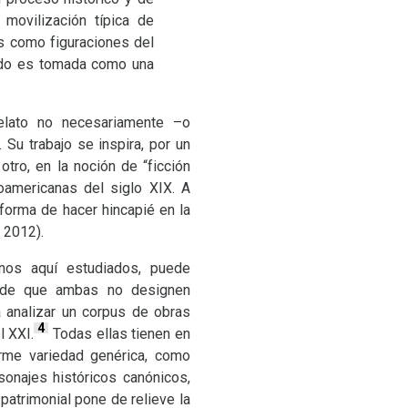
movilización típica de
as como figuraciones del
sado es tomada como una
 relato no necesariamente –o
Su trabajo se inspira, por un
tro, en la noción de “ficción
noamericanas del siglo
XIX
. A
 forma de hacer hincapié en la
, 2012).
nos aquí estudiados, puede
 de que ambas no designen
 analizar un corpus de obras
4
el
XXI
.
Todas ellas tienen en
orme variedad genérica, como
sonajes históricos canónicos,
patrimonial pone de relieve la