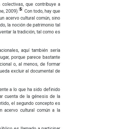
 colectivas, que contribuye a
5
e, 2009).
Con todo, hay que
un acervo cultural común, sino
o, la noción de patrimonio tal
ntar la tradición, tal como es
acionales, aquí también sería
 lugar, porque parece bastante
cional o, al menos, de formar
pueda excluir al documental de
nte a lo que ha sido definido
r cuenta de la génesis de la
ntido, el segundo concepto es
n acervo cultural común a la
blico es llamado a participar