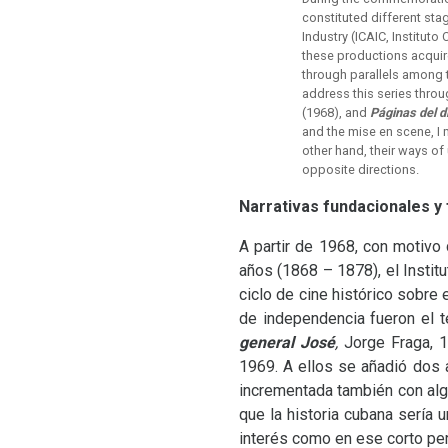
constituted different stag
Industry (ICAIC, Institut
these productions acquir
through parallels among th
address this series throu
(1968), and
Páginas del d
and the mise en scene, I 
other hand, their ways of
opposite directions.
Narrativas fundacionales y
A partir de 1968, con motivo
años (1868 – 1878), el Institu
ciclo de cine histórico sobr
de independencia fueron el 
general José
,
Jorge Fraga, 
1969. A ellos se añadió do
incrementada también con alg
que la historia cubana sería 
interés como en ese corto pe