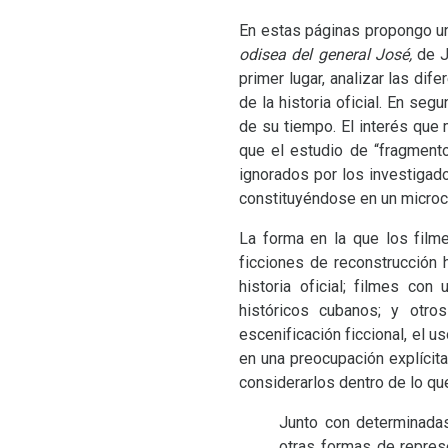
En estas páginas propongo un
odisea
del general José,
de J
primer lugar, analizar las di
de la historia oficial. En se
de su tiempo. El interés que
que el estudio de “fragment
ignorados por los investigado
constituyéndose en un microc
La forma en la que los film
ficciones de reconstrucción 
historia oficial; filmes co
históricos cubanos; y otro
escenificación ficcional, el u
en una preocupación explícita
considerarlos dentro de lo que
Junto con determinadas
otras formas de represe