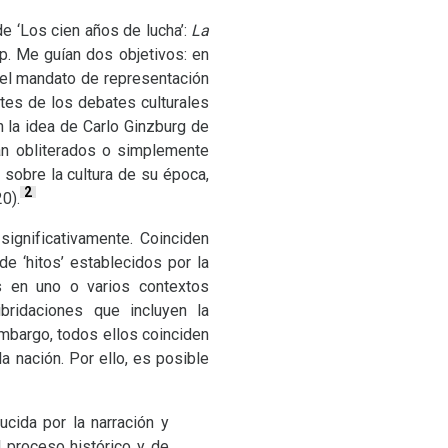
e ‘Los cien años de lucha’:
La
. Me guían dos objetivos: en
ó el mandato de representación
ntes de los debates culturales
 la idea de Carlo Ginzburg de
an obliterados o simplemente
 sobre la cultura de su época,
2
0).
ignificativamente. Coinciden
e ‘hitos’ establecidos por la
os en uno o varios contextos
bridaciones que incluyen la
bargo, todos ellos coinciden
a nación. Por ello, es posible
cida por la narración y
l proceso histórico y de