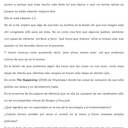
pones a pensar que eras mucho más lindo en esa época o que no tenías ojeras es
porque no estás mirando ninguna foto.
Ella te está mirando a ti.
No sé si me explico que algo de esa foto no termina en la ilusión de que esa imagen está
ahí congelada sólo para ser vista. No es como esa foto que algunos padres, viéndose
con patas de elefante, los lleva a decir: ‘qué locos que éramos’ como si incluso usar ese
pasado no los describe ahora en el presente.
Y hacen muecas como queriendo decir: ‘pero ahora somos esto’, así que podemos
reírnos de que ya no lo somos.
Es la ilusión de que podremos algún día hacer que las cosas no nos vean, como esas
viejas de mierda que mientras más cirugías se hacen más viejas se sienten aún.
Es como
The Happening
(2008) de Shyamalan donde las cosas se cansaron de que sólo
podían ser vistas y no devolvernos nada.
Es la revancha de los pájaros de Hitchock que un día se cansaron de ser clasificados sólo
en las enciclopedias chinas de Borges y Foucault.
¿Qué significa ser un espectador en la era de la tecnología y el entretenimiento?
¿Cuánto hemos perdido por tener el control en la mano y hacer nuestras propias
películas?
Y no se trata de esa estupidez del todo tiempo pasado fue mejor, sino de que pareciera