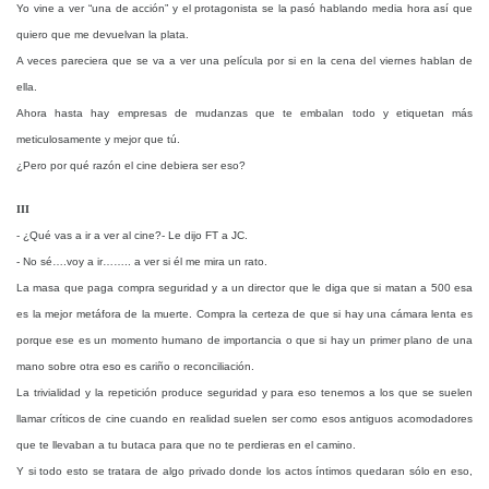
Yo vine a ver “una de acción” y el protagonista se la pasó hablando media hora así que
quiero que me devuelvan la plata.
A veces pareciera que se va a ver una película por si en la cena del viernes hablan de
ella.
Ahora hasta hay empresas de mudanzas que te embalan todo y etiquetan más
meticulosamente y mejor que tú.
¿Pero por qué razón el cine debiera ser eso?
III
- ¿Qué vas a ir a ver al cine?- Le dijo
FT
a
JC
.
- No sé….voy a ir…….. a ver si él me mira un rato.
La masa que paga compra seguridad y a un director que le diga que si matan a 500 esa
es la mejor metáfora de la muerte. Compra la certeza de que si hay una cámara lenta es
porque ese es un momento humano de importancia o que si hay un primer plano de una
mano sobre otra eso es cariño o reconciliación.
La trivialidad y la repetición produce seguridad y para eso tenemos a los que se suelen
llamar críticos de cine cuando en realidad suelen ser como esos antiguos acomodadores
que te llevaban a tu butaca para que no te perdieras en el camino.
Y si todo esto se tratara de algo privado donde los actos íntimos quedaran sólo en eso,