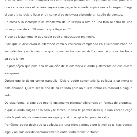
que cada vez más el rebaño creyera que pagar la entrada implica irse a lo seguro. Elegir
si ese día se quiere llorar o reír como si se estuviera eligiendo un cepillo de dientes.
Es como si lo incompleto se transformó de un tiempo a otro en una falla al estilo de una
pizza prometida en 30 minutos que llegó en 35.
Y eso es justamente lo que suele pedir el espectador promedio.
Pide que le devuelvan la diferencia como si estuviera comprando en el supermercado de
las películas y no le dieron lo que prometían los medios. Actúa como si un director fuera
su puto junior.
Es paradójico que pida esa devolución de la diferencia cuando justamente de eso quiere
escaparse.
Quiere que lo dejen comer tranquilo. Quiere poder comentarle la película a su novia si
está aburrido. Quiere ser dueño de su entrada pero no quiere entrar en realidad a ningún
lado.
De esta forma, el cine que podría justamente plantear diferencias en formas de pregunta,
o que cuando salgas de la sala y te tomes un vino te permita decir que una escena cagó
toda la película, se transforma en algo que al no exigirle tampoco te exige.
Por último poder decir que la película era una mierda porque por lo menos te hizo pensar
algo y no sólo decidir dicotómicamente entre “entretenida” o “fome”.