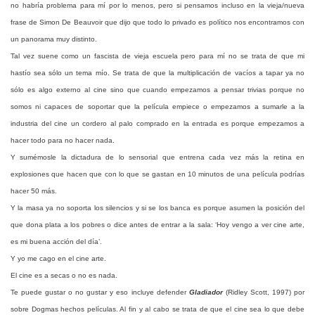
no habría problema para mí por lo menos, pero si pensamos incluso en la vieja/nueva
frase de Simon De Beauvoir que dijo que todo lo privado es político nos encontramos con
un panorama muy distinto.
Tal vez suene como un fascista de vieja escuela pero para mí no se trata de que mi
hastío sea sólo un tema mío. Se trata de que la multiplicación de vacíos a tapar ya no
sólo es algo externo al cine sino que cuando empezamos a pensar trivias porque no
somos ni capaces de soportar que la película empiece o empezamos a sumarle a la
industria del cine un cordero al palo comprado en la entrada es porque empezamos a
hacer todo para no hacer nada.
Y sumémosle la dictadura de lo sensorial que entrena cada vez más la retina en
explosiones que hacen que con lo que se gastan en 10 minutos de una película podrías
hacer 50 más.
Y la masa ya no soporta los silencios y si se los banca es porque asumen la posición del
que dona plata a los pobres o dice antes de entrar a la sala: ‘Hoy vengo a ver cine arte,
es mi buena acción del día’.
Y yo me cago en el cine arte.
El cine es a secas o no es nada.
Te puede gustar o no gustar y eso incluye defender
Gladiador
(Ridley Scott, 1997) por
sobre Dogmas hechos películas. Al fin y al cabo se trata de que el cine sea lo que debe