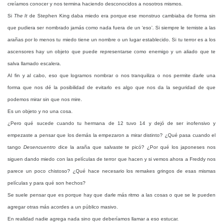
creíamos conocer y nos termina haciendo desconocidos a nosotros mismos.
Si
The It
de Stephen King daba miedo era porque ese monstruo cambiaba de forma sin
que pudiera ser nombrado jamás como nada fuera de un ‘eso’. Si siempre le temiste a las
arañas por lo menos tu miedo tiene un nombre o un lugar establecido. Si tu terror es a los
ascensores hay un objeto que puede representarse como enemigo y un aliado que te
salva llamado escalera.
Al fin y al cabo, eso que logramos nombrar o nos tranquiliza o nos permite darle una
forma que nos dé la posibilidad de evitarlo es algo que nos da la seguridad de que
podemos mirar sin que nos mire.
Es un objeto y no una cosa.
¿Pero qué sucede cuando tu hermana de 12 tuvo 14 y dejó de ser inofensivo y
empezaste a pensar que los demás la empezaron a mirar distinto? ¿Qué pasa cuando el
tango
Desencuentro
dice la araña que salvaste te picó? ¿Por qué los japoneses nos
siguen dando miedo con las películas de terror que hacen y si vemos ahora a Freddy nos
parece un poco chistoso? ¿Qué hace necesario los remakes gringos de esas mismas
películas y para qué son hechos?
Se suele pensar que es porque hay que darle más ritmo a las cosas o que se le pueden
agregar otras más acordes a un público masivo.
En realidad nadie agrega nada sino que deberíamos llamar a eso estucar.