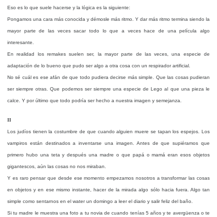
Eso es lo que suele hacerse y la lógica es la siguiente:
Pongamos una cara más conocida y démosle más ritmo. Y dar más ritmo termina siendo la
mayor parte de las veces sacar todo lo que a veces hace de una película algo
interesante.
En realidad los remakes suelen ser, la mayor parte de las veces, una especie de
adaptación de lo bueno que pudo ser algo a otra cosa con un respirador artificial.
No sé cuál es ese afán de que todo pudiera decirse más simple. Que las cosas pudieran
ser siempre otras. Que podemos ser siempre una especie de Lego al que una pieza le
calce. Y por último que todo podría ser hecho a nuestra imagen y semejanza.
II
Los judíos tienen la costumbre de que cuando alguien muere se tapan los espejos. Los
vampiros están destinados a inventarse una imagen. Antes de que supiéramos que
primero hubo una teta y después una madre o que papá o mamá eran esos objetos
gigantescos, aún las cosas no nos miraban.
Y es raro pensar que desde ese momento empezamos nosotros a transformar las cosas
en objetos y en ese mismo instante, hacer de la mirada algo sólo hacia fuera. Algo tan
simple como sentarnos en el water un domingo a leer el diario y salir feliz del baño.
Si tu madre le muestra una foto a tu novia de cuando tenías 5 años y te avergüenza o te