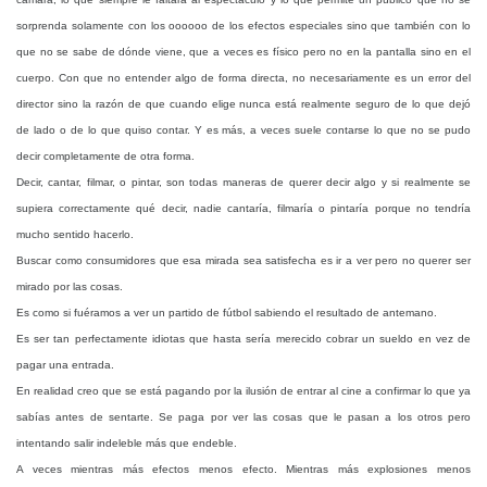
sorprenda solamente con los oooooo de los efectos especiales sino que también con lo
que no se sabe de dónde viene, que a veces es físico pero no en la pantalla sino en el
cuerpo. Con que no entender algo de forma directa, no necesariamente es un error del
director sino la razón de que cuando elige nunca está realmente seguro de lo que dejó
de lado o de lo que quiso contar. Y es más, a veces suele contarse lo que no se pudo
decir completamente de otra forma.
Decir, cantar, filmar, o pintar, son todas maneras de querer decir algo y si realmente se
supiera correctamente qué decir, nadie cantaría, filmaría o pintaría porque no tendría
mucho sentido hacerlo.
Buscar como consumidores que esa mirada sea satisfecha es ir a ver pero no querer ser
mirado por las cosas.
Es como si fuéramos a ver un partido de fútbol sabiendo el resultado de antemano.
Es ser tan perfectamente idiotas que hasta sería merecido cobrar un sueldo en vez de
pagar una entrada.
En realidad creo que se está pagando por la ilusión de entrar al cine a confirmar lo que ya
sabías antes de sentarte. Se paga por ver las cosas que le pasan a los otros pero
intentando salir indeleble más que endeble.
A veces mientras más efectos menos efecto. Mientras más explosiones menos