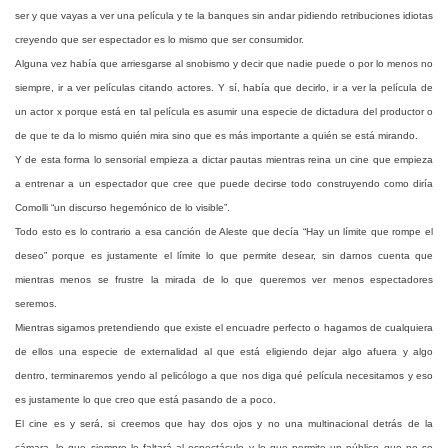
ser y que vayas a ver una película y te la banques sin andar pidiendo retribuciones idiotas
creyendo que ser espectador es lo mismo que ser consumidor.
Alguna vez había que arriesgarse al snobismo y decir que nadie puede o por lo menos no
siempre, ir a ver películas citando actores. Y sí, había que decirlo, ir a ver la película de
un actor x porque está en tal película es asumir una especie de dictadura del productor o
de que te da lo mismo quién mira sino que es más importante a quién se está mirando.
Y de esta forma lo sensorial empieza a dictar pautas mientras reina un cine que empieza
a entrenar a un espectador que cree que puede decirse todo construyendo como diría
Comolli “un discurso hegemónico de lo visible”.
Todo esto es lo contrario a esa canción de Aleste que decía “Hay un límite que rompe el
deseo” porque es justamente el límite lo que permite desear, sin darnos cuenta que
mientras menos se frustre la mirada de lo que queremos ver menos espectadores
seremos.
Mientras sigamos pretendiendo que existe el encuadre perfecto o hagamos de cualquiera
de ellos una especie de externalidad al que está eligiendo dejar algo afuera y algo
dentro, terminaremos yendo al pelicólogo a que nos diga qué película necesitamos y eso
es justamente lo que creo que está pasando de a poco.
El cine es y será, si creemos que hay dos ojos y no una multinacional detrás de la
cámara, lo que siempre le faltará al espectáculo y lo que permite un público que no se