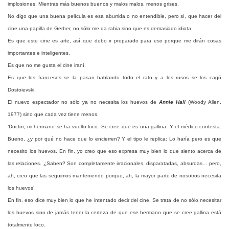
implosiones. Mientras más buenos buenos y malos malos, menos grises.
No digo que una buena película es esa aburrida o no entendible, pero sí, que hacer del
cine una papilla de Gerber, no sólo me da rabia sino que es demasiado idiota.
Es que este cine es arte, así que debo ir preparado para eso porque me dirán cosas
importantes e inteligentes.
Es que no me gusta el cine iraní.
Es que los franceses se la pasan hablando todo el rato y a los rusos se los cagó
Dostoievski.
El nuevo espectador no sólo ya no necesita los huevos de
Annie Hall
(Woody Allen,
1977) sino que cada vez tiene menos.
‘Doctor, mi hermano se ha vuelto loco. Se cree que es una gallina. Y el médico contesta:
Bueno, ¿y por qué no hace que lo encierren? Y el tipo le replica: Lo haría pero es que
necesito los huevos. En fin, yo creo que eso expresa muy bien lo que siento acerca de
las relaciones. ¿Saben? Son completamente irracionales, disparatadas, absurdas… pero,
ah, creo que las seguimos manteniendo porque, ah, la mayor parte de nosotros necesita
los huevos’.
En fin, eso dice muy bien lo que he intentado decir del cine. Se trata de no sólo necesitar
los huevos sino de jamás tener la certeza de que ese hermano que se cree gallina está
totalmente loco.