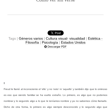
Tags |
Géneros varios
|
Cultura visual- visualidad
|
Estética -
Filosofía
|
Psicología
|
Estados Unidos
Descargar PDF
I
Freud le llamó al inconsciente el ‘ello’ y no ‘esto’ ni ‘aquello’ y también dijo que lo ominoso
es eso que siendo familiar se ha vuelto extraño. Lo primero, es algo que no podemos
nombrar y lo segundo algo a lo que le teníamos nombre y ya no sabemos cómo llamarlo.
Dicho de otra forma, lo primero es algo siempre desconocido y lo segundo algo que