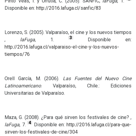
Pinto Veas, I. y Urrutia, C. (2005).
SANFIC
,
laFuga
, 1.
Disponible en:
http://2016.lafuga.cl/sanfic/83
Lorenzo, S. (2005). Valparaíso, el cine y los nuevos tiempos
3
,
laFuga
, 1.
Disponible en:
http://2016.lafuga.cl/valparaiso-el-cine-y-los-nuevos-
tiempos/76
Orell García, M. (2006).
Las Fuentes del Nuevo Cine
Latinoamericano
. Valparaíso, Chile.: Ediciones
Universitarias de Valparaíso.
Maza, G. (2008). ¿Para qué sirven los festivales de cine? ,
4
laFuga
, 7.
Disponible en:
http://2016.lafuga.cl/para-que-
sirven-los-festivales-de-cine/304