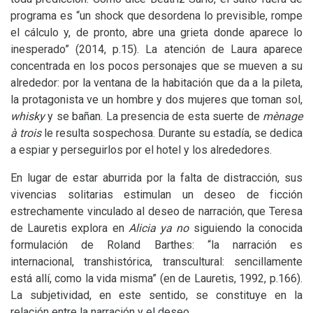
programa es “un shock que desordena lo previsible, rompe
el cálculo y, de pronto, abre una grieta donde aparece lo
inesperado” (2014, p.15). La atención de Laura aparece
concentrada en los pocos personajes que se mueven a su
alrededor: por la ventana de la habitación que da a la pileta,
la protagonista ve un hombre y dos mujeres que toman sol,
whisky
y se bañan. La presencia de esta suerte de
mènage
à trois
le resulta sospechosa. Durante su estadía, se dedica
a espiar y perseguirlos por el hotel y los alrededores.
En lugar de estar aburrida por la falta de distracción, sus
vivencias solitarias estimulan un deseo de ficción
estrechamente vinculado al deseo de narración, que Teresa
de Lauretis explora en
Alicia ya no
siguiendo la conocida
formulación de Roland Barthes: “la narración es
internacional, transhistórica, transcultural: sencillamente
está allí, como la vida misma” (en de Lauretis, 1992, p.166).
La subjetividad, en este sentido, se constituye en la
relación entre la narración y el deseo.