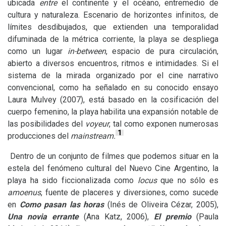
ubicada
entre
el continente y el océano, entremedio de
cultura y naturaleza. Escenario de horizontes infinitos, de
límites desdibujados, que extienden una temporalidad
difuminada de la métrica corriente, la playa se despliega
como un lugar
in-between
, espacio de pura circulación,
abierto a diversos encuentros, ritmos e intimidades. Si el
sistema de la mirada organizado por el cine narrativo
convencional, como ha señalado en su conocido ensayo
Laura Mulvey (2007), está basado en la cosificación del
cuerpo femenino, la playa habilita una expansión notable de
las posibilidades del
voyeur
, tal como exponen numerosas
1
producciones del
mainstream.
Dentro de un conjunto de filmes que podemos situar en la
estela del fenómeno cultural del Nuevo Cine Argentino, la
playa ha sido ficcionalizada como
locus
que no sólo es
amoenus
, fuente de placeres y diversiones, como sucede
en
Como pasan las horas
(Inés de Oliveira Cézar, 2005),
Una novia errante
(Ana Katz, 2006),
El premio
(Paula