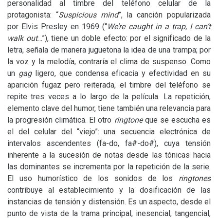
personalidad al timbre del teléfono celular de la
protagonista: “
Suspicious mind
”, la canción popularizada
por Elvis Presley en 1969 (“
We’re caught in a trap, I can’t
walk out
…”), tiene un doble efecto: por el significado de la
letra, señala de manera juguetona la idea de una trampa; por
la voz y la melodía, contraría el clima de suspenso. Como
un
gag
ligero, que condensa eficacia y efectividad en su
aparición fugaz pero reiterada, el timbre del teléfono se
repite tres veces a lo largo de la película. La repetición,
elemento clave del humor, tiene también una relevancia para
la progresión climática. El otro
ringtone
que se escucha es
el del celular del “viejo”: una secuencia electrónica de
intervalos ascendentes (fa-do, fa#-do#), cuya tensión
inherente a la sucesión de notas desde las tónicas hacia
las dominantes se incrementa por la repetición de la serie.
El uso humorístico de los sonidos de los
ringtones
contribuye al establecimiento y la dosificación de las
instancias de tensión y distensión. Es un aspecto, desde el
punto de vista de la trama principal, inesencial, tangencial,