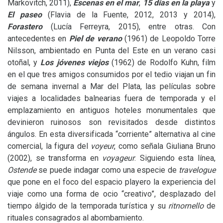
Markovitch, 2011),
Escenas en el mar
,
15 días en la playa
y
El paseo
(Flavia de la Fuente, 2012, 2013 y 2014),
Forastero
(Lucía Ferreyra, 2015), entre otras. Con
antecedentes en
Piel de verano
(1961) de Leopoldo Torre
Nilsson, ambientado en Punta del Este en un verano casi
otoñal, y
Los jóvenes viejos
(1962) de Rodolfo Kuhn, film
en el que tres amigos consumidos por el tedio viajan un fin
de semana invernal a Mar del Plata, las películas sobre
viajes a localidades balnearias fuera de temporada y el
emplazamiento en antiguos hoteles monumentales que
devinieron ruinosos son revisitados desde distintos
ángulos. En esta diversificada “corriente” alternativa al cine
comercial, la figura del
voyeur
, como señala Giuliana Bruno
(2002), se transforma en
voyageur
. Siguiendo esta línea,
Ostende
se puede indagar como una especie de
travelogue
que pone en el foco del espacio playero la experiencia del
viaje como una forma de ocio “creativo”, desplazado del
tiempo álgido de la temporada turística y su
ritnornello
de
rituales consagrados al abombamiento.