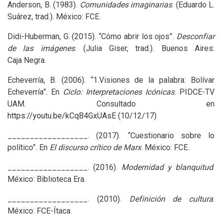
Anderson, B. (1983).
Comunidades imaginarias
. (Eduardo L.
Suárez, trad.). México:
FCE
.
Didi-Huberman, G. (2015). “Cómo abrir los ojos”.
Desconfiar
de las imágenes
. (Julia Giser, trad.). Buenos Aires:
Caja Negra.
Echeverría, B. (2006). “1.Visiones de la palabra: Bolívar
Echeverría”. En
Ciclo: Interpretaciones Icónicas
.
PIDCE
-
TV
UAM
. Consultado en
https://youtu.be/kCqB4GxUAsE
(10/12/17)
__________________. (2017). “Cuestionario sobre lo
político”. En
El discurso crítico de Marx
. México:
FCE
.
__________________. (2016).
Modernidad y blanquitud
.
México: Biblioteca Era.
__________________. (2010).
Definición de cultura
.
México:
FCE
-Ítaca.