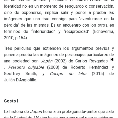
identidad no es un momento de resguardo o conservación,
sino de exponerse, implica salir y poner a prueba las
imágenes que uno trae consigo para “aventurarse en la
pérdida” de las mismas. Es un encuentro con los otros, en
términos de “interioridad” y “reciprocidad” (Echeverría,
2010, p.164).
Tres películas que extienden los argumentos previos y
ponen a prueba las imágenes de personajes particulares de
4
una sociedad son
Japón
(2002) de Carlos Reygadas
,
Presunto culpable
(2008) de Roberto Hernández y
Geoffrey Smith, y
Cuerpo de letra
(2015) de
Julián D’Angiolillo.
Gesto I
La historia de
Japón
tiene a un protagonista-pintor que sale
de la Ciudad de México hacia una zona rural para suicidarse.