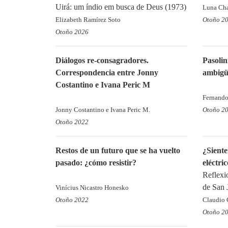
Uirá: um índio em busca de Deus (1973)
Luna Cha
Elizabeth Ramírez Soto
Otoño 2
Otoño 2026
Diálogos re-consagradores.
Pasolin
Correspondencia entre Jonny
ambigüe
Costantino e Ivana Peric M
Fernando
Jonny Costantino e Ivana Peric M.
Otoño 2
Otoño 2022
Restos de un futuro que se ha vuelto
¿Siente
pasado: ¿cómo resistir?
eléctri
Reflexio
de San 
Vinícius Nicastro Honesko
Otoño 2022
Claudio 
Otoño 2