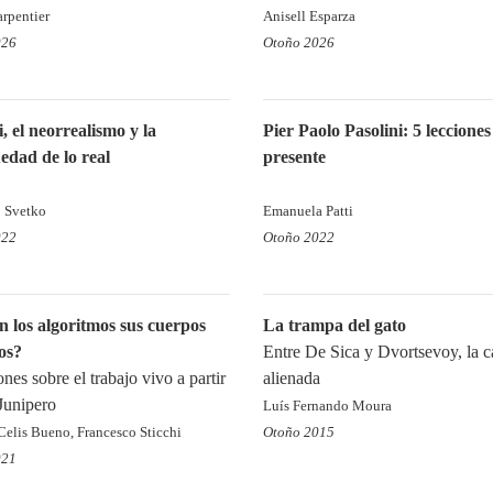
rpentier
Anisell Esparza
026
Otoño 2026
i, el neorrealismo y la
Pier Paolo Pasolini: 5 lecciones
dad de lo real
presente
 Svetko
Emanuela Patti
022
Otoño 2022
n los algoritmos sus cuerpos
La trampa del gato
cos?
Entre De Sica y Dvortsevoy, la 
nes sobre el trabajo vivo a partir
alienada
Junipero
Luís Fernando Moura
Celis Bueno, Francesco Sticchi
Otoño 2015
021